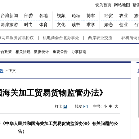
设为首页
网站地图
繁
台湾新闻
部委
各地
视频
论坛
博客
经贸
农业
族
两岸旅游
时尚
体育
文化
读书
求学
婚恋
创业
台
峡两岸服务贸易协议
|
机电商会台北办事处
|
两岸农业交流
|
郭树清访
涉台政策
相关法规
数据统计
重要公告
办事指南
告
> 正文
国海关加工贸易货物监管办法》
打印
转发
字号:
小
中
大
执行《中华人民共和国海关加工贸易货物监管办法》有关问题的公
告）