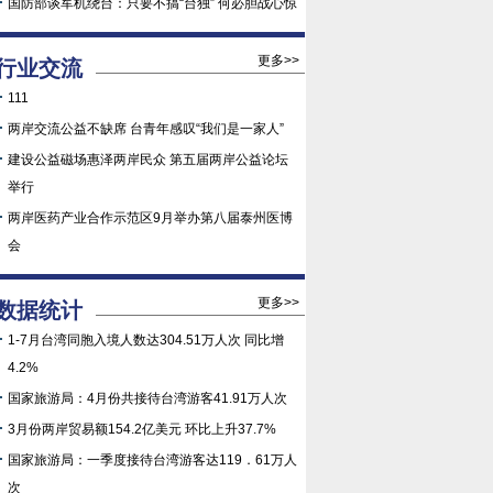
国防部谈军机绕台：只要不搞“台独” 何必胆战心惊
更多>>
行业交流
111
两岸交流公益不缺席 台青年感叹“我们是一家人”
建设公益磁场惠泽两岸民众 第五届两岸公益论坛
举行
两岸医药产业合作示范区9月举办第八届泰州医博
会
更多>>
数据统计
1-7月台湾同胞入境人数达304.51万人次 同比增
4.2%
国家旅游局：4月份共接待台湾游客41.91万人次
3月份两岸贸易额154.2亿美元 环比上升37.7%
国家旅游局：一季度接待台湾游客达119．61万人
次