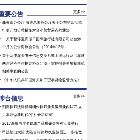
更多>>
重要公告
商务部办公厅 海关总署办公厅关于公布第四批试
行更开放管理措施对台小额贸易点的通知
关于暂停重庆假日国际旅行社有限公司赴台游一
个月的公告海旅会公告（2014年12号）
关于两岸海关电子信息交换系统上线运行及《海峡
两岸经济合作框架协议》项下货物报关单填制规范
相关事宜的公告
《中华人民共和国海关加工贸易货物监管办法》
更多>>
涉台信息
刑辩律师沈腾精耕细作律师业务赢得业内认可 立
足本职做新时代的“社会活动家”
2017海峡两岸名优农产品展销会将在江苏举行
司法部出大招 大陆台籍律师执业范围进一步拓宽