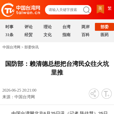
英
繁
时事
评论
理论
台湾
两岸
部委
31条
经贸
文化
指南
百科
医药
中国台湾网
>
部委快讯
国防部：赖清德总想把台湾民众往火坑
里推
2026-06-25 20:21:00
字号
来源：中国台湾网
中国台湾网北京6月25日讯（记者 陈佳慧）25日