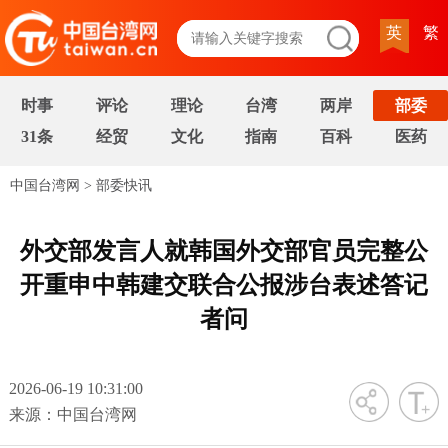
英
繁
时事
评论
理论
台湾
两岸
部委
31条
经贸
文化
指南
百科
医药
中国台湾网
>
部委快讯
外交部发言人就韩国外交部官员完整公
开重申中韩建交联合公报涉台表述答记
者问
2026-06-19 10:31:00
字号
来源：中国台湾网