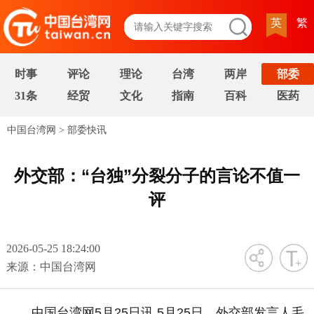
英
繁
时事
评论
理论
台湾
两岸
部委
31条
经贸
文化
指南
百科
医药
中国台湾网
>
部委快讯
外交部：“台独”分裂分子的言论不值一
评
2026-05-25 18:24:00
字号
来源：中国台湾网
中国台湾网5月25日讯 5月25日，外交部发言人毛