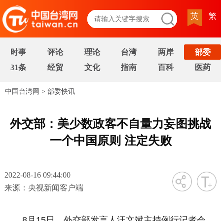
英
繁
时事
评论
理论
台湾
两岸
部委
31条
经贸
文化
指南
百科
医药
中国台湾网
>
部委快讯
外交部：美少数政客不自量力妄图挑战
一个中国原则 注定失败
2022-08-16 09:44:00
字号
来源：央视新闻客户端
8月15日，外交部发言人汪文斌主持例行记者会。